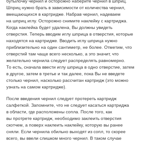
бутылочку чернил и осторожно наберите чернил в шприц.
Шприц нужно брать в зависимости от количества чернил,
вмещающихся в картридже. Набрав чернил, надеваем
на шприц иглу. Осторожно снимите наклейку с картриджа.
Когда наклейка будет удалена, Вы должны увидеть
отверстия. Теперь вводим иглу шприца в отверстия, которые
находятся на картридже. Вводить иглу шприца нужно
приблизительно на один сантиметр, не более. Отметим, что
отверстий там чаще всего несколько, а это значит, что
желательно чернила следует распределять равномерно.
То есть, сначала ввести иглу шприца в одно отверстие, затем
в другое, затем в третье и так далее, пока Вы не введете
столько чернил, насколько рассчитан картридж (это можно
узнать на самом картридже).
После введения чернил следует протереть картридж
салфеткой. Запомните, что не следует касаться картриджа
в области, где расположены сопла. После того, как
вы протрете картридж, необходимо заклеить отверстия
скотчем, а поверх наклеить наклейку, которую вы ранее
сняли. Если чернила обильно выходят из сопл, то скорее
всего, вы ввели слишком много чернил. В таком случае