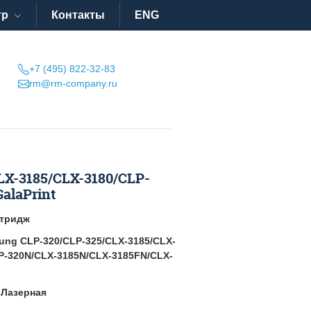
тр
Контакты
ENG
+7 (495) 822-32-83
rm@rm-company.ru
X-3185/CLX-3180/CLP-
alaPrint
тридж
ung CLP-320/CLP-325/CLX-3185/CLX-
P-320N/CLX-3185N/CLX-3185FN/CLX-
:
Лазерная