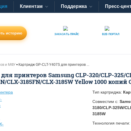
ция
Клиентам
Поддержка
Пресс-цен
ть историю
ЗАКАЗАТЬ
ПРАЙС
B2B
ПОРТАЛ
ров и МФУ
Картридж GP-CLT-Y407S для принтеров ...
для принтеров Samsung CLP-320/CLP-325/CL
N/CLX-3185FN/CLX-3185W Yellow 1000 копий G
Тип картриджа:
Кар
Совместим с:
Sams
3180/CLP-325W/CL
3185W
Технология печати