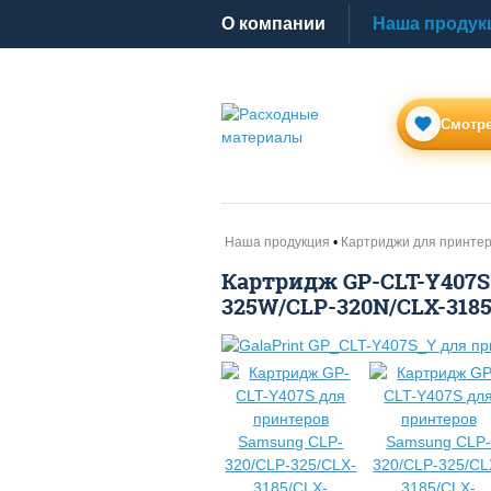
O компании
Наша продук
Смотре
Наша продукция
Картриджи для принте
Картридж GP-CLT-Y407S 
325W/CLP-320N/CLX-3185