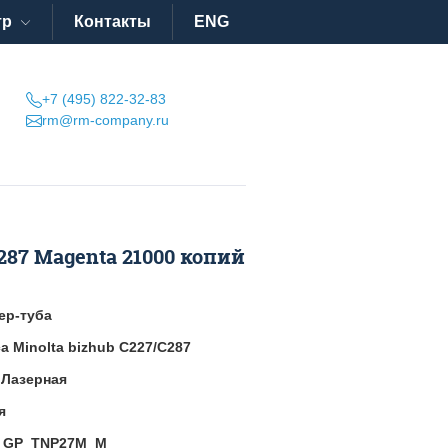
тр
Контакты
ENG
+7 (495) 822-32-83
rm@rm-company.ru
287 Magenta 21000 копий
ер-туба
a Minolta bizhub C227/С287
:
Лазерная
я
:
GP_TNP27M_M