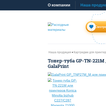
O компании
Наша продук
Смотре
Наша продукция
Картриджи для принте
Тонер-туба GP-TN-221M 
GalaPrint