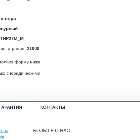
ринтера
рпурный
TNP27M_M
рс, страниц:
21000
полнив форму ниже.
ько с юридическими
ГАРАНТИЯ
КОНТАКТЫ
БОЛЬШЕ О НАС: