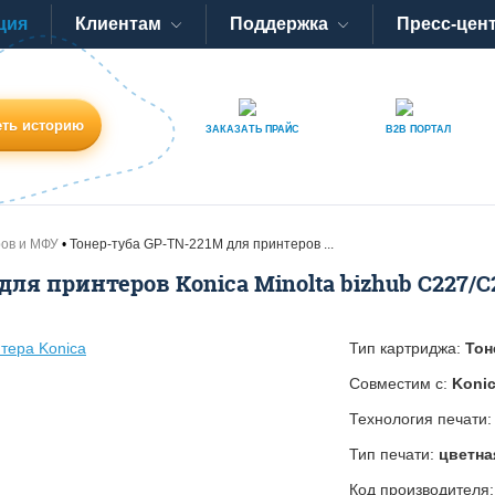
ция
Клиентам
Поддержка
Пресс-цен
ть историю
ЗАКАЗАТЬ
ПРАЙС
B2B
ПОРТАЛ
ров и МФУ
Тонер-туба GP-TN-221M для принтеров ...
для принтеров Konica Minolta bizhub C227/С
Тип картриджа:
Тон
Совместим с:
Konic
Технология печати
Тип печати:
цветна
Код производителя