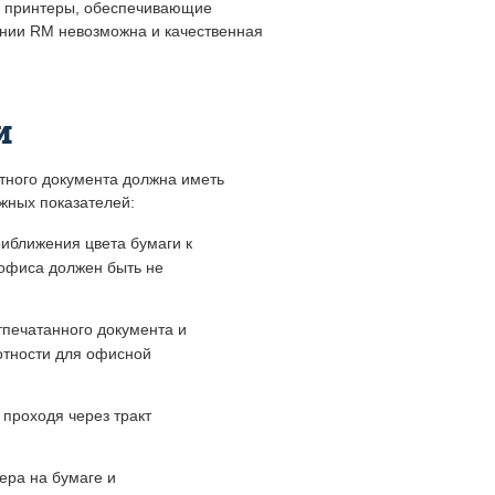
е принтеры, обеспечивающие
ании RM невозможна и качественная
и
тного документа должна иметь
ажных показателей:
риближения цвета бумаги к
 офиса должен быть не
отпечатанного документа и
отности для офисной
 проходя через тракт
нера на бумаге и