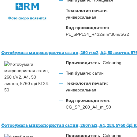
Технология печати
:
универсальная
Код производителя
:
PL_SPP134_R432mm*30m/SG2
Фотобумага микропористая сатин, 260 г/м2, А4, 50 листов, 576
Производитель
: Colouring
Тип бумаги
: сатин
Технология печати
:
универсальная
Код производителя
:
CG_SP_260_A4_m_50
Фотобумага микропористая сатин, 260г/м2, А4, 25л, 5760 dpi К
Производитель
: Colouring