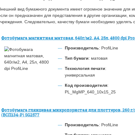
Внешний вид бумажного документа имеет огромное значение для 
если он предназначен для представления в другие организации, к
учреждения. Следовательно, качеству бумаги необходимо уделять 
Фотобумага магнитная матовая, 640г/м2, А4, 25л, 4800 dpi Pro
Производитель
: ProfiLine
Тип бумаги
: матовая
Технология печати
:
универсальная
Код производителя
:
PL_MgMP_640_10x15_25
Фотобумага глянцевая микропористая для плоттеров, 260 г/м2
(БСП134-Р) SG2577
Производитель
: ProfiLine
Тип бумаги
: глянцевая