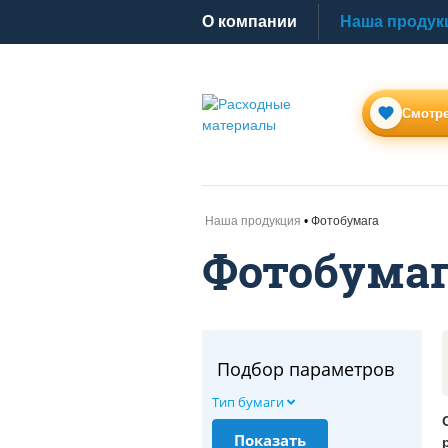
O компании
Наша продук
Смотре
Наша продукция
Фотобумага
Фотобума
Подбор параметров
Тип бумаги