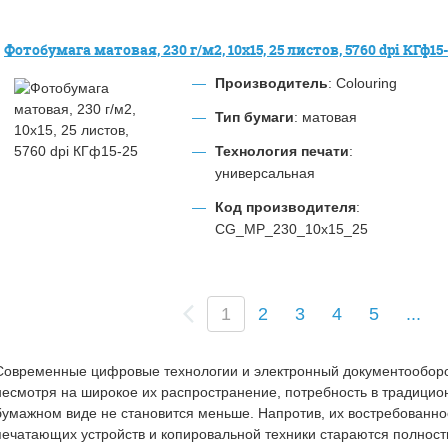
Фотобумага матовая, 230 г/м2, 10х15, 25 листов, 5760 dpi КГф15
Производитель
: Colouring
Тип бумаги
: матовая
Технология печати
:
универсальная
Код производителя
:
CG_MP_230_10x15_25
(
1
2
3
4
5
...
c
u
r
Современные цифровые технологии и электронный документооборо
r
несмотря на широкое их распространение, потребность в традицио
e
бумажном виде не становится меньше. Напротив, их востребованнос
n
печатающих устройств и копировальной техники стараются полнос
t