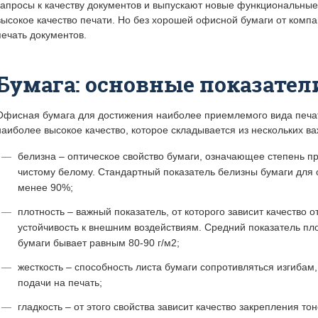
запросы к качеству документов и выпускают новые функциональны
)
высокое качество печати. Но без хорошей офисной бумаги от комп
печать документов.
Бумага: основные показател
Офисная бумага для достижения наиболее приемлемого вида печа
наиболее высокое качество, которое складывается из нескольких в
белизна – оптическое свойство бумаги, означающее степень п
чистому белому. Стандартный показатель белизны бумаги для
менее 90%;
плотность – важный показатель, от которого зависит качество 
устойчивость к внешним воздействиям. Средний показатель пл
бумаги бывает равным 80-90 г/м2;
жесткость – способность листа бумаги сопротивляться изгибам,
подачи на печать;
гладкость – от этого свойства зависит качество закрепления то