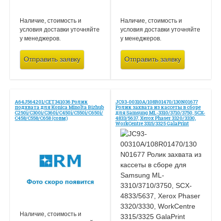
Наличие, стоимость и
Наличие, стоимость и
условия доставки уточняйте
условия доставки уточняйте
у менеджеров.
у менеджеров.
Отправить заявку
Отправить заявку
A64J564201/CET341036 Ролик
JC93-00310A/108R01470/130N01677
подхвата для Konica Minolta Bizhub
Ролик захвата из кассеты в сборе
C250i/C300i/C360i/C450i/C550i/C650i/
для Samsung ML-3310/3710/3750, SCX-
C458/C558/C658 (совм)
4833/5637, Xerox Phaser 3320/3330,
WorkCentre 3315/3325 GalaPrint
Наличие, стоимость и