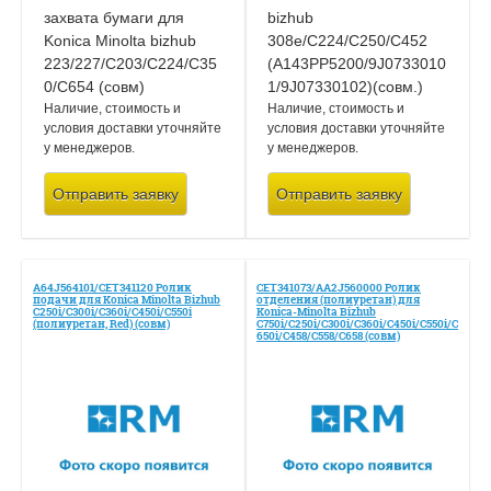
Наличие, стоимость и
Наличие, стоимость и
условия доставки уточняйте
условия доставки уточняйте
у менеджеров.
у менеджеров.
Отправить заявку
Отправить заявку
A64J564101/CET341120 Ролик
CET341073/AA2J560000 Ролик
подачи для Konica Minolta Bizhub
отделения (полиуретан) для
C250i/C300i/C360i/C450i/C550i
Konica-Minolta Bizhub
(полиуретан, Red) (совм)
C750i/C250i/C300i/C360i/C450i/C550i/C
650i/C458/C558/C658 (совм)