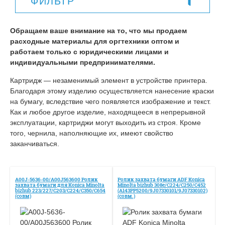
ФИЛЬТР
Обращаем ваше внимание на то, что мы продаем
расходные материалы для оргтехники оптом и
работаем только с юридическими лицами и
индивидуальными предпринимателями.
Картридж — незаменимый элемент в устройстве принтера.
Благодаря этому изделию осуществляется нанесение краски
на бумагу, вследствие чего появляется изображение и текст.
Как и любое другое изделие, находящееся в непрерывной
эксплуатации, картриджи могут выходить из строя. Кроме
того, чернила, наполняющие их, имеют свойство
заканчиваться.
A00J-5636-00/A00J563600 Ролик
Ролик захвата бумаги ADF Konica
захвата бумаги для Konica Minolta
Minolta bizhub 308e/C224/C250/C452
bizhub 223/227/C203/C224/C350/C654
(A143PP5200/9J07330101/9J07330102)
(совм)
(совм.)