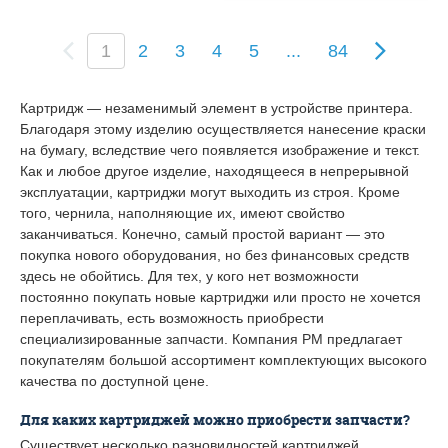
(
1
2
3
4
5
...
84
c
u
r
Картридж — незаменимый элемент в устройстве принтера.
r
Благодаря этому изделию осуществляется нанесение краски
e
на бумагу, вследствие чего появляется изображение и текст.
n
Как и любое другое изделие, находящееся в непрерывной
t
эксплуатации, картриджи могут выходить из строя. Кроме
)
того, чернила, наполняющие их, имеют свойство
заканчиваться. Конечно, самый простой вариант — это
покупка нового оборудования, но без финансовых средств
здесь не обойтись. Для тех, у кого нет возможности
постоянно покупать новые картриджи или просто не хочется
переплачивать, есть возможность приобрести
специализированные запчасти. Компания РМ предлагает
покупателям большой ассортимент комплектующих высокого
качества по доступной цене.
Для каких картриджей можно приобрести запчасти?
Существует несколько разновидностей картриджей,