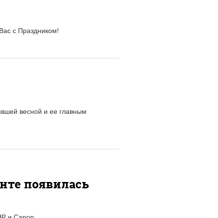
Вас с Праздником!
ившей весной и ее главным
нте появилась
HP и Canon.