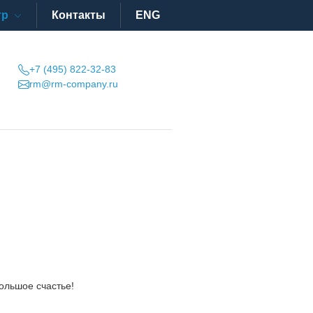
тр
Контакты
ENG
+7 (495) 822-32-83
rm@rm-company.ru
ольшое счастье!