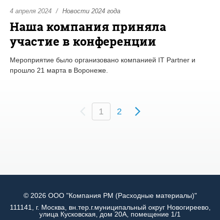
4 апреля 2024
Новости 2024 года
Наша компания приняла
участие в конференции
Мероприятие было организовано компанией IT Partner и
прошло 21 марта в Воронеже.
(
1
2
c
u
r
r
e
n
t
)
© 2026 ООО "Компания РМ (Расходные материалы)"
111141, г. Москва, вн.тер.г.муниципальный округ Новогиреево,
улица Кусковская, дом 20А, помещение 1/1